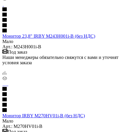
Монитор 23,8" IRBY M243H001i-B (без НДС)
Мало
Арт.: M243H001i-B
Под заказ
Наши менеджеры обязательно свяжутся с вами и уточнят
условия заказа
Монитор IRBY M270HV01i-B (без НДС)
Мало
Арт.: M270HV01i-B
Под заказ