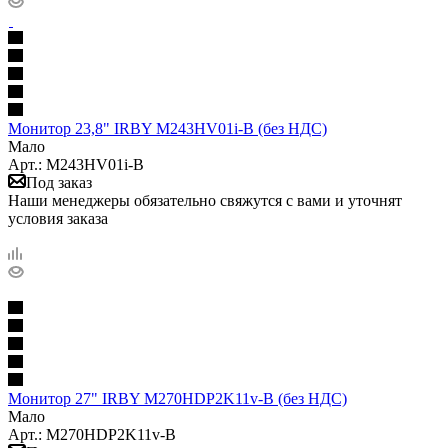
Монитор 23,8" IRBY M243HV01i-B (без НДС)
Мало
Арт.: M243HV01i-B
Под заказ
Наши менеджеры обязательно свяжутся с вами и уточнят
условия заказа
Монитор 27" IRBY M270HDP2K11v-B (без НДС)
Мало
Арт.: M270HDP2K11v-B