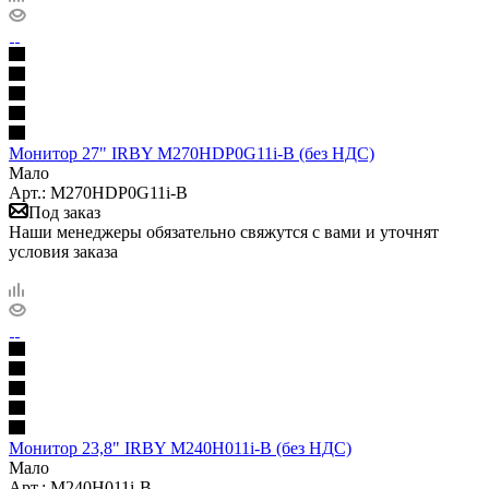
Монитор 27" IRBY M270HDP0G11i-B (без НДС)
Мало
Арт.: M270HDP0G11i-B
Под заказ
Наши менеджеры обязательно свяжутся с вами и уточнят
условия заказа
Монитор 23,8" IRBY M240H011i-B (без НДС)
Мало
Арт.: M240H011i-B