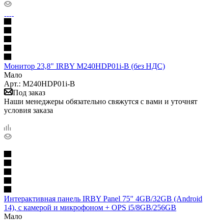
Монитор 23,8" IRBY M240HDP01i-B (без НДС)
Мало
Арт.: M240HDP01i-B
Под заказ
Наши менеджеры обязательно свяжутся с вами и уточнят
условия заказа
Интерактивная панель IRBY Panel 75" 4GB/32GB (Android
14), c камерой и микрофоном + OPS i5/8GB/256GB
Мало