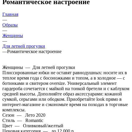
Романтическое настроение
Главная
—
Образы
—
Женщины
—
Для летней прогулки
—
Романтическое настроение
Женщины
—
Для летней прогулки
Плиссированные юбки не оставят равнодушных: носите их в
теплое время года с босоножками и топом, а в холодное — с
ботинками и свитером oversize. Универсальный элемент
гардероба сочетается с майкой на тонкой бретели и с каблуком
средней высоты. Дополняйте образ аксессуарами: кожаной
сумкой, серьгами или ободком. Приобретайте look прямо в
интернет-магазине и сэкономьте время на походах в торговые
комплексы.
Сезон
—
Лето 2020
Стиль
—
Romantic
Цвет
—
Оливковый/желтый
Ценовая категория
—
до 12 000 р.